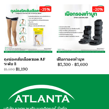
-25%
-20%
ถุงน่องเส้นเลือดขอด AF
เฝือกรองเท้าบูท
ระดับ 2
฿3,300
-
฿3,600
฿1,190
฿1,590
บริษัท แอตแลนต้า เมดดิคแคร์ จำกัด